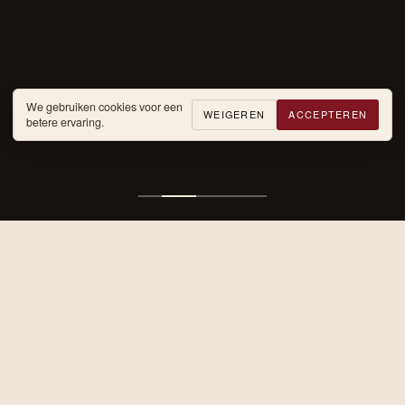
We gebruiken cookies voor een
WEIGEREN
ACCEPTEREN
betere ervaring.
MENU
Gemaakt om
te delen.
Een korte, seizoensgebonden selectie van onze signature
gerechten. Voor het volledige menu — voorgerechten, robata,
bijgerechten, desserts, cocktails en wijnen — bekijk onze